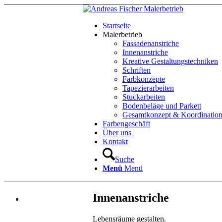
Startseite
Malerbetrieb
Fassadenanstriche
Innenanstriche
Kreative Gestaltungstechniken
Schriften
Farbkonzepte
Tapezierarbeiten
Stuckarbeiten
Bodenbeläge und Parkett
Gesamtkonzept & Koordinatio
Farbengeschäft
Über uns
Kontakt
Suche
Menü
Menü
Innenanstriche
Lebensräume gestalten.